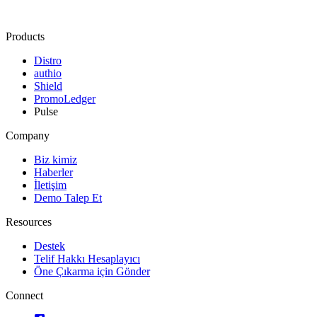
Products
Distro
authio
Shield
PromoLedger
Pulse
Company
Biz kimiz
Haberler
İletişim
Demo Talep Et
Resources
Destek
Telif Hakkı Hesaplayıcı
Öne Çıkarma için Gönder
Connect