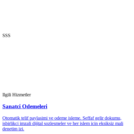
SSS
Ilgili Hizmetler
Sanatci Odemeleri
Otomatik telif paylasimi ve odeme isleme. Seffaf gelir dokumu,
isbirlikci imzali dijital sozlesmeler ve her islem icin eksiksiz mali
denetim izi.