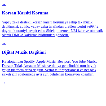
→
Korsan Karsiti Koruma
Yapay zeka destekli korsan karsiti korumaya sahip tek muzik
dagitimcisi. authio, yapay zeka tarafindan uretilen icerigi %99,42
dogruluk oraniyla tespit eder. Shield, interneti 7/24 izler ve otomatik
olarak DMCA kaldirma bildirimleri gonderir.
→
Dijital Muzik Dagitimi
Katalogunuzu Spotify, Apple Music, Beatport, YouTube Music,
Deezer, Tidal, Amazon Music ve dunya genelindeki tum buyuk
yayin platformlarina dagitin. Seffaf telif raporlamasi ve her plak
sirketi icin sozlesmede ayri ayri belirlenen komisyon kosullari.
→