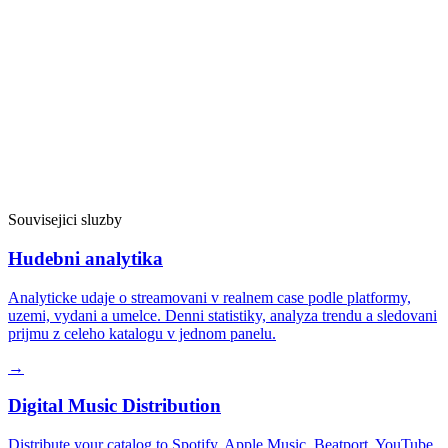
Souvisejici sluzby
Hudebni analytika
Analyticke udaje o streamovani v realnem case podle platformy,
uzemi, vydani a umelce. Denni statistiky, analyza trendu a sledovani
prijmu z celeho katalogu v jednom panelu.
→
Digital Music Distribution
Distribute your catalog to Spotify, Apple Music, Beatport, YouTube