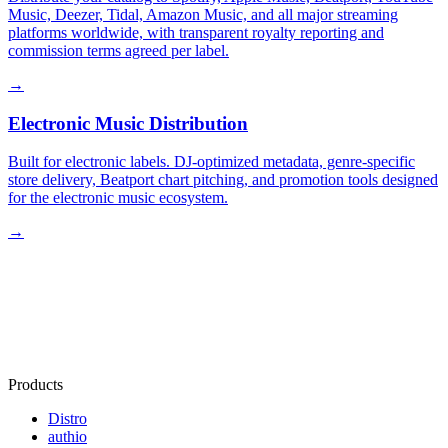
Music, Deezer, Tidal, Amazon Music, and all major streaming
platforms worldwide, with transparent royalty reporting and
commission terms agreed per label.
→
Electronic Music Distribution
Built for electronic labels. DJ-optimized metadata, genre-specific
store delivery, Beatport chart pitching, and promotion tools designed
for the electronic music ecosystem.
→
Products
Distro
authio