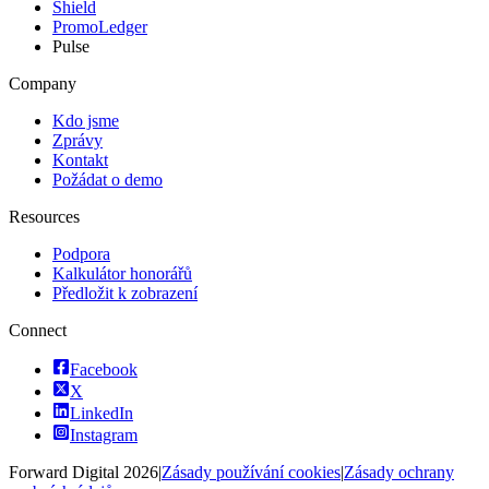
Shield
PromoLedger
Pulse
Company
Kdo jsme
Zprávy
Kontakt
Požádat o demo
Resources
Podpora
Kalkulátor honorářů
Předložit k zobrazení
Connect
Facebook
X
LinkedIn
Instagram
Forward Digital
2026
|
Zásady používání cookies
|
Zásady ochrany