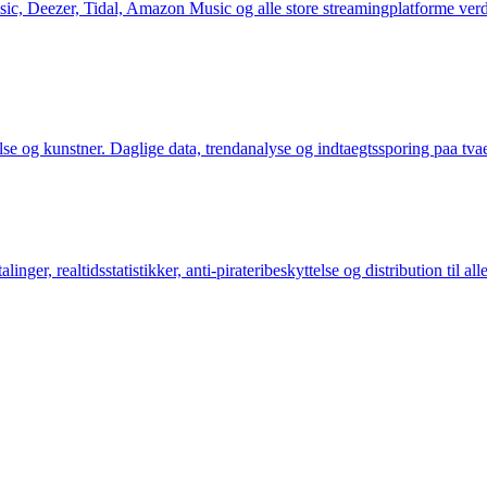
usic, Deezer, Tidal, Amazon Music og alle store streamingplatforme ver
velse og kunstner. Daglige data, trendanalyse og indtaegtssporing paa tvae
er, realtidsstatistikker, anti-pirateribeskyttelse og distribution til all