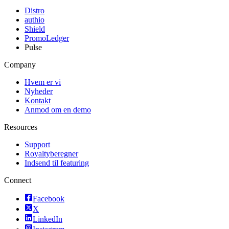
Distro
authio
Shield
PromoLedger
Pulse
Company
Hvem er vi
Nyheder
Kontakt
Anmod om en demo
Resources
Support
Royaltyberegner
Indsend til featuring
Connect
Facebook
X
LinkedIn