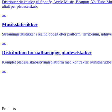
Distribuer dit katalog til Spotify, Apple Music, Beatport, YouTube M
aftalt per pladeselskab.
→
Musikstatistikker
Streamingstatistikker i realtid opdelt efter platform, territorium, udgi
→
Distribution for uafhaengige pladeselskaber
Komplet pladeselskabsstyringsplatform med kontrakter, kunstnerudbetaling
→
Products