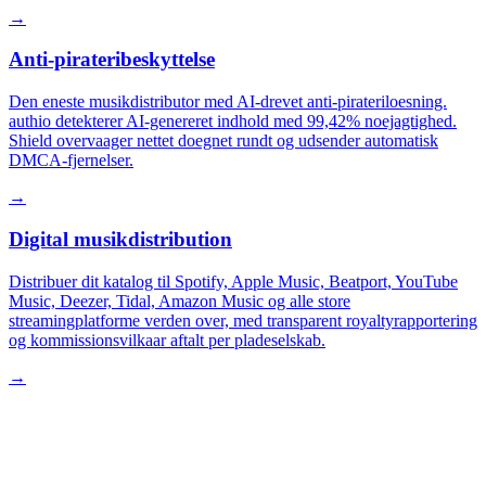
→
Anti-pirateribeskyttelse
Den eneste musikdistributor med AI-drevet anti-pirateriloesning.
authio detekterer AI-genereret indhold med 99,42% noejagtighed.
Shield overvaager nettet doegnet rundt og udsender automatisk
DMCA-fjernelser.
→
Digital musikdistribution
Distribuer dit katalog til Spotify, Apple Music, Beatport, YouTube
Music, Deezer, Tidal, Amazon Music og alle store
streamingplatforme verden over, med transparent royaltyrapportering
og kommissionsvilkaar aftalt per pladeselskab.
→