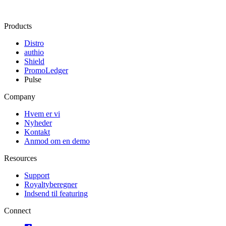
Products
Distro
authio
Shield
PromoLedger
Pulse
Company
Hvem er vi
Nyheder
Kontakt
Anmod om en demo
Resources
Support
Royaltyberegner
Indsend til featuring
Connect