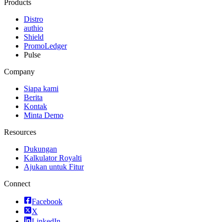
Products
Distro
authio
Shield
PromoLedger
Pulse
Company
Siapa kami
Berita
Kontak
Minta Demo
Resources
Dukungan
Kalkulator Royalti
Ajukan untuk Fitur
Connect
Facebook
X
LinkedIn