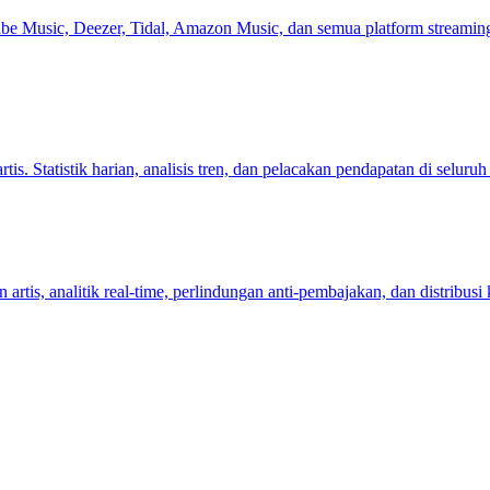
be Music, Deezer, Tidal, Amazon Music, dan semua platform streaming 
artis. Statistik harian, analisis tren, dan pelacakan pendapatan di selur
tis, analitik real-time, perlindungan anti-pembajakan, dan distribusi