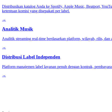
Distribusikan katalog Anda ke Spotify, Apple Music, Beatport, YouTu
ketentuan komisi yang disepakati per label.
→
Analitik Musik
Analitik streaming real-time berdasarkan platform, wilayah, rilis, dan 
→
Distribusi Label Independen
Platform manajemen label layanan penuh dengan kontrak, pembayaran ar
→