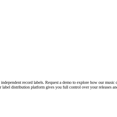
r independent record labels. Request a demo to explore how our music dis
label distribution platform gives you full control over your releases a