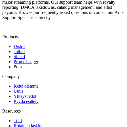
major streaming platforms. Our support team helps with royalty
reporting, DMCA takedowns, catalog management, and artist
payouts. Browse our frequently asked questions or contact our Artist
Support Specialists directly.
Products
Distro
authio
Shield
PromoLedger
Pulse
Company
Keitä olemme
Uutis
Yhteystiedot
Pyydä esittely
Resources
Tuki
Rojaltien laskin