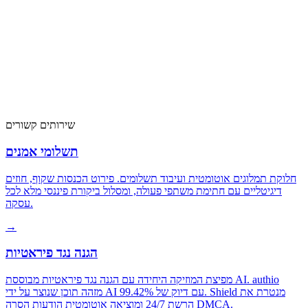
שירותים קשורים
תשלומי אמנים
חלוקת תמלוגים אוטומטית ועיבוד תשלומים. פירוט הכנסות שקוף, חוזים
דיגיטליים עם חתימת משתפי פעולה, ומסלול ביקורת פיננסי מלא לכל
עסקה.
→
הגנה נגד פיראטיות
מפיצת המוזיקה היחידה עם הגנה נגד פיראטיות מבוססת AI. authio
מזהה תוכן שנוצר על ידי AI עם דיוק של 99.42%. Shield מנטרת את
הרשת 24/7 ומוציאה אוטומטית הודעות הסרה DMCA.