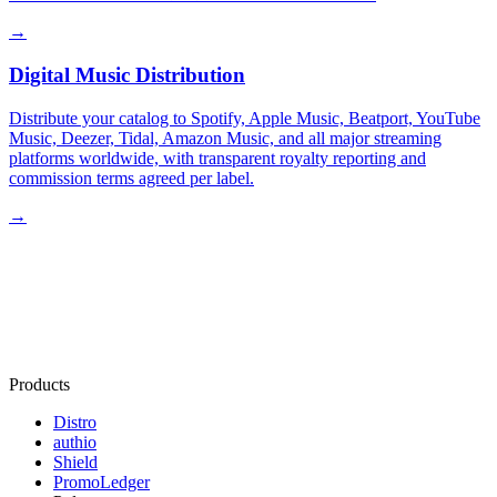
→
Digital Music Distribution
Distribute your catalog to Spotify, Apple Music, Beatport, YouTube
Music, Deezer, Tidal, Amazon Music, and all major streaming
platforms worldwide, with transparent royalty reporting and
commission terms agreed per label.
→
Products
Distro
authio
Shield
PromoLedger