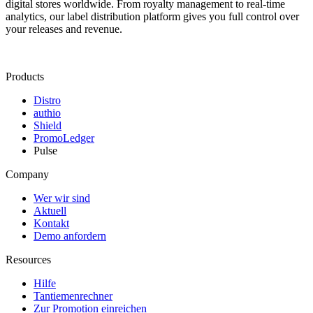
digital stores worldwide. From royalty management to real-time
analytics, our label distribution platform gives you full control over
your releases and revenue.
Products
Distro
authio
Shield
PromoLedger
Pulse
Company
Wer wir sind
Aktuell
Kontakt
Demo anfordern
Resources
Hilfe
Tantiemenrechner
Zur Promotion einreichen