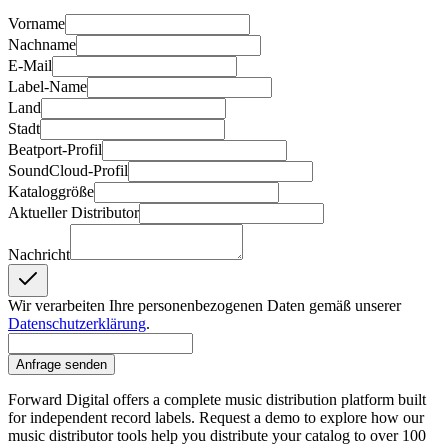
Vorname
Nachname
E-Mail
Label-Name
Land
Stadt
Beatport-Profil
SoundCloud-Profil
Kataloggröße
Aktueller Distributor
Nachricht
Wir verarbeiten Ihre personenbezogenen Daten gemäß unserer
Datenschutzerklärung
.
Anfrage senden
Forward Digital offers a complete music distribution platform built
for independent record labels. Request a demo to explore how our
music distributor tools help you distribute your catalog to over 100